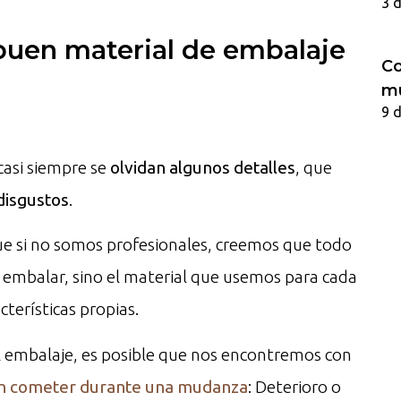
3 
buen material de embalaje
Co
m
9 
asi siempre se
olvidan algunos detalles
, que
disgustos
.
que si no somos profesionales, creemos que todo
de embalar, sino el material que usemos para cada
cterísticas propias.
l embalaje, es posible que nos encontremos con
en cometer durante una mudanza
: Deterioro o