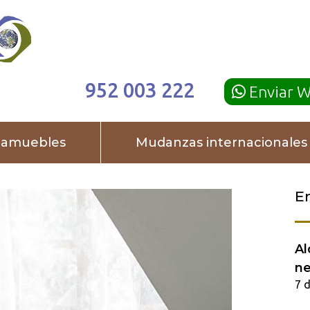
952 003 222
Enviar 
damuebles
Mudanzas internacionales
E
Al
ne
7 