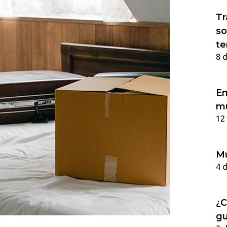
Tr
so
te
8 
Em
m
12
Mu
4 
¿C
gu