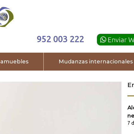
952 003 222
Enviar 
damuebles
Mudanzas internacionales
E
Al
ne
7 