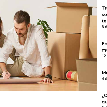
Tr
so
te
8 
Em
m
12
Mu
4 
¿C
gu