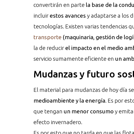
convertirán en parte
la base de la cond
incluir
estos avances
y adaptarse a los 
tecnologías. Existen varias tendencias q
transporte
(maquinaria, gestión de logí
la de reducir
el impacto en el medio am
servicio sumamente eficiente en
un amb
Mudanzas y futuro sos
El material para mudanzas de hoy día 
medioambiente y la energía
. Es por es
que tengan
un menor consumo
y emita
efecto invernadero.
Es por esto que no tarda en que las flota